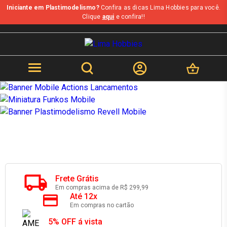
Iniciante em Plastimodelismo?
Confira as dicas Lima Hobbies para você.
b
Clique
aqui
e confira!!
Frete Grátis
Em compras acima de R$ 299,99
Até 12x
Em compras no cartão
5% OFF á vista