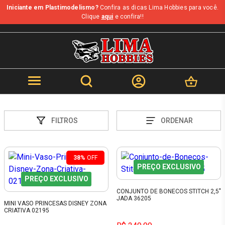
Iniciante em Plastimodelismo?
Confira as dicas Lima Hobbies para você.
Clique
aqui
e confira!!
FILTROS
ORDENAR
38%
OFF
PREÇO EXCLUSIVO
PREÇO EXCLUSIVO
CONJUNTO DE BONECOS STITCH 2,5"
JADA 36205
MINI VASO PRINCESAS DISNEY ZONA
CRIATIVA 02195