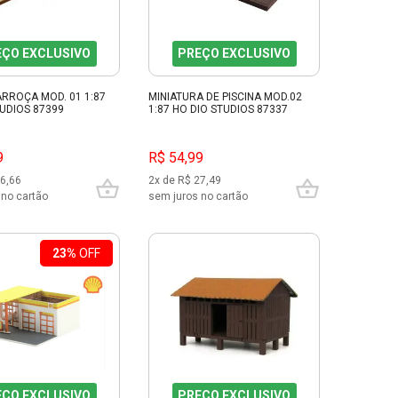
EÇO EXCLUSIVO
PREÇO EXCLUSIVO
ARROÇA MOD. 01 1:87
MINIATURA DE PISCINA MOD.02
TUDIOS 87399
1:87 HO DIO STUDIOS 87337
9
R$ 54,99
26,66
2x de R$ 27,49
 no cartão
sem juros no cartão
23%
OFF
EÇO EXCLUSIVO
PREÇO EXCLUSIVO