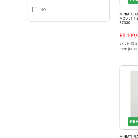
HO
MINIATUR
MOD.01 1:
87330
R$ 109,
5x de R$ 2
sem juros 
PRE
MINIATUR