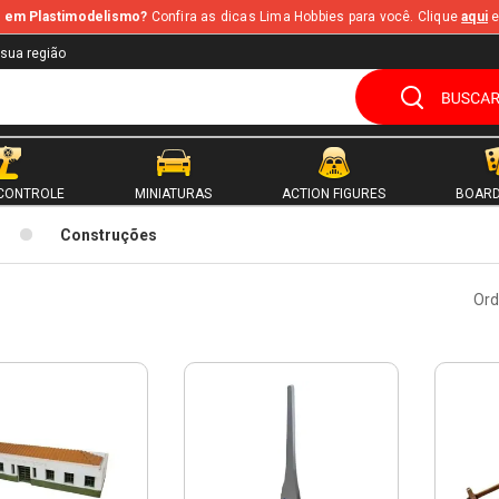
te em Plastimodelismo?
Confira as dicas Lima Hobbies para você. Clique
aqui
e
 sua região
CONTROLE
MINIATURAS
ACTION FIGURES
BOARD
Construções
Ord