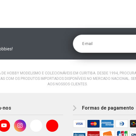
E-mail
obbies!
A DE HOBBY MODELISMO E COLECIONÁVEIS EM CURITIBA. DESDE 1994, PROCU
AS COM OS PRODUTOS IMPORTADOS DISPONÍVEIS NO MERCADO NACIONAL. S
AOS NOSSOS CLIENTES.
a-nos
Formas de pagamento