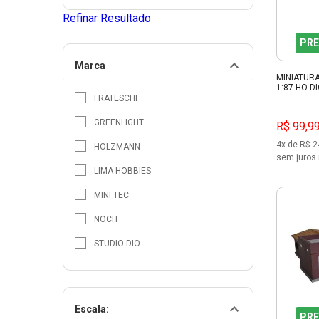
Refinar Resultado
PRE
Marca
MINIATUR
1:87 HO D
FRATESCHI
GREENLIGHT
R$ 99,9
4x de R$ 2
HOLZMANN
sem juros 
LIMA HOBBIES
MINI TEC
NOCH
STUDIO DIO
Escala:
PRE