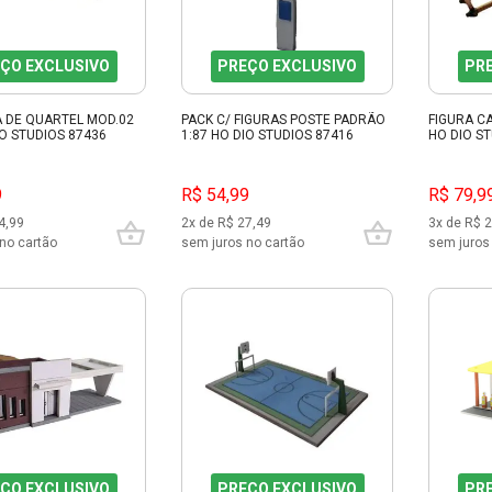
ÇO EXCLUSIVO
PREÇO EXCLUSIVO
PR
A DE QUARTEL MOD.02
PACK C/ FIGURAS POSTE PADRÃO
FIGURA C
IO STUDIOS 87436
1:87 HO DIO STUDIOS 87416
HO DIO S
9
R$ 54,99
R$ 79,9
4,99
2x de R$ 27,49
3x de R$ 
no cartão
sem juros no cartão
sem juros
ÇO EXCLUSIVO
PREÇO EXCLUSIVO
PR