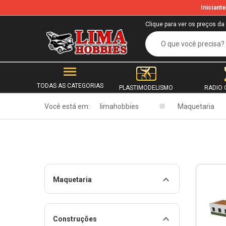
Inician
Clique para ver os preços da
TODAS AS CATEGORIAS
PLASTIMODELISMO
RADIO 
Você está em:
limahobbies
Maquetaria
Maquetaria
Construções