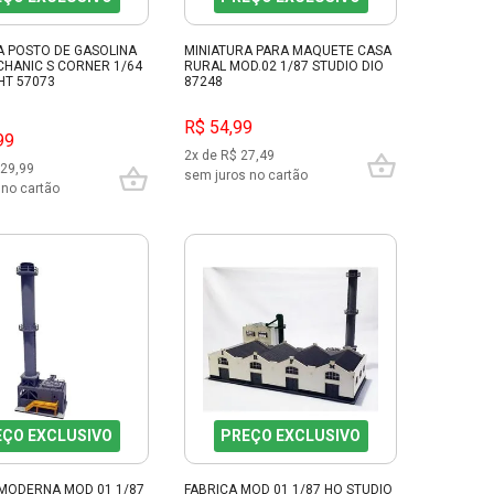
A POSTO DE GASOLINA
MINIATURA PARA MAQUETE CASA
CHANIC S CORNER 1/64
RURAL MOD.02 1/87 STUDIO DIO
HT 57073
87248
R$ 54,99
99
2x de R$ 27,49
 29,99
sem juros no cartão
 no cartão
EÇO EXCLUSIVO
PREÇO EXCLUSIVO
MODERNA MOD 01 1/87
FABRICA MOD 01 1/87 HO STUDIO