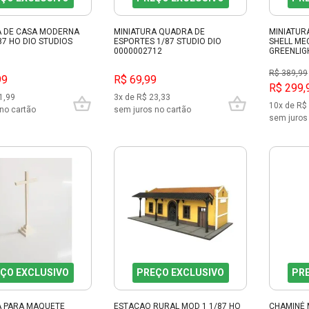
A DE CASA MODERNA
MINIATURA QUADRA DE
MINIATUR
87 HO DIO STUDIOS
ESPORTES 1/87 STUDIO DIO
SHELL ME
0000002712
GREENLIG
R$ 389,99
99
R$ 69,99
R$ 299,
1,99
3x de R$ 23,33
10x de R$
no cartão
sem juros no cartão
sem juros
ÇO EXCLUSIVO
PREÇO EXCLUSIVO
PR
A PARA MAQUETE
ESTAÇAO RURAL MOD 1 1/87 HO
CHAMINÉ 