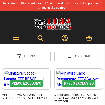
Iniciante em Plastimodelismo?
Confira as dicas Lima Hobbies para você.
Clique
aqui
e confira!!
FILTROS
ORDENAR
PREÇO EXCLUSIVO
PREÇO EXCLUSIVO
MINIATURA VAGÃO LONADO FTT
MINIATURA CARRO RESTAURANTE
BRACELL 1:87 HO FRATESCHI 2120
FEPASA AVE MARIA 1/87 HO 2520
FRATESCHI