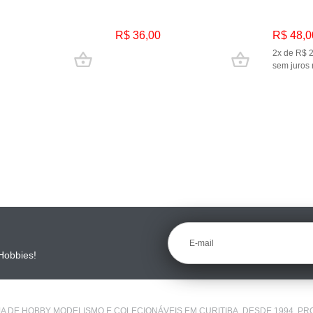
R$ 36,00
R$ 48,0
2x de R$ 
sem juros 
E-mail
Hobbies!
OJA DE HOBBY MODELISMO E COLECIONÁVEIS EM CURITIBA. DESDE 1994,