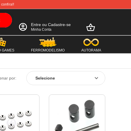
 confira!!
Entre ou Cadastre-se
Minha Conta
D GAMES
FERROMODELISMO
AUTORAMA
enar por: