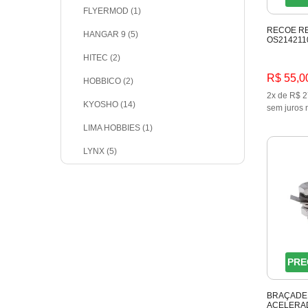
FLYERMOD (1)
RECOE R
HANGAR 9 (5)
OS214211
HITEC (2)
R$ 55,0
HOBBICO (2)
2x de R$ 2
KYOSHO (14)
sem juros 
LIMA HOBBIES (1)
LYNX (5)
NOVA ROSSI (1)
O.S. ENGINE (4)
PRO-LINE (1)
ROBBE (1)
PRE
SINTEC R/C (10)
TACTIC (1)
BRAÇADEI
ACELERA