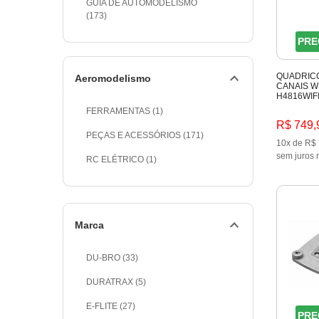
GUIA DE AUTOMODELISMO
(173)
PRE
QUADRIC
Aeromodelismo
CANAIS W
H4816WIF
FERRAMENTAS (1)
R$ 749,
PEÇAS E ACESSÓRIOS (171)
10x de R$ 
sem juros 
RC ELÉTRICO (1)
Marca
DU-BRO (33)
DURATRAX (5)
E-FLITE (27)
PRE