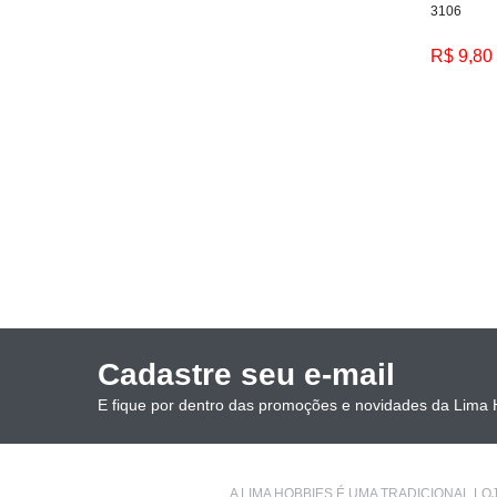
3106
TAMIYA (22)
THUNDER TIGER (16)
R$ 9,80
TRAXXAS (19)
TREX 450 (1)
WESTERN (1)
WOWITEC (1)
Cadastre seu e-mail
E fique por dentro das promoções e novidades da Lima 
A LIMA HOBBIES É UMA TRADICIONAL L