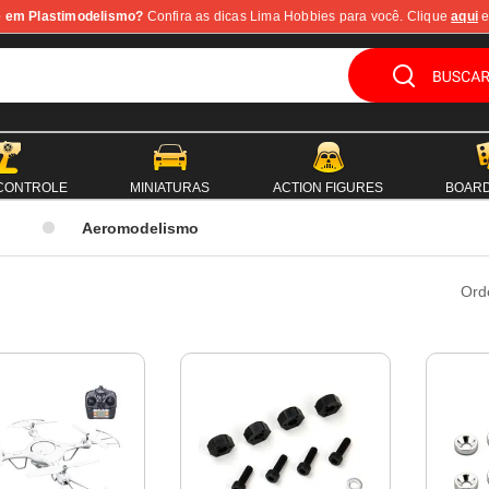
te em Plastimodelismo?
Confira as dicas Lima Hobbies para você. Clique
aqui
e
 CONTROLE
MINIATURAS
ACTION FIGURES
BOAR
Aeromodelismo
Ord