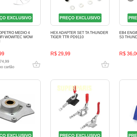
ÇO EXCLUSIVO
PREÇO EXCLUSIVO
PRE
OPETRO MEDIO 4
HEX ADAPTER SET TA THUNDER
EB4 ENG
IFI WOWITEC WOW
TIGER TTR PD9110
S3 THUND
I
99
R$ 29,99
R$ 36,0
74,99
no cartão
ÇO EXCLUSIVO
PREÇO EXCLUSIVO
PRE