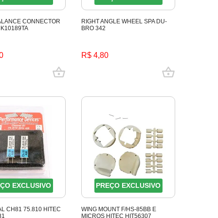
ALANCE CONNECTOR
RIGHT ANGLE WHEEL SPA DU-
 K10189TA
BRO 342
0
R$ 4,80
ÇO EXCLUSIVO
PREÇO EXCLUSIVO
AL CH81 75.810 HITEC
WING MOUNT F/HS-85BB E
81
MICROS HITEC HIT56307