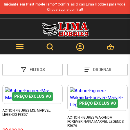
Iniciante em Plastimodelismo?
Confira as dicas Lima Hobbies para você.
Clique
aqui
e confira!!
FILTROS
ORDENAR
PREÇO EXCLUSIVO
PREÇO EXCLUSIVO
ACTION FIGURES MS. MARVEL
LEGENDS F3857
ACTION FIGURES WAKANDA
FOREVER NAKIA MARVEL LEGENDS
F3676