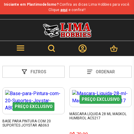
Iniciante em Plastimodelismo?
Confira as dicas Lima Hobbies para você.
Clique
aqui
e confira!!
FILTROS
ORDENAR
PREÇO EXCLUSIVO
PREÇO EXCLUSIVO
MÁSCARA LÍQUIDA 28 ML MASKOL
HUMBROL AC5217
BASE PARA PINTURA COM 20
SUPORTES JOYSTAR AB063