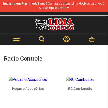
Iniciante em Plastimodelismo?
Confira as dicas Lima Hobbies para você.
b
Clique
aqui
e confira!!
Radio Controle
Peças e Acessórios
RC Combustão
.