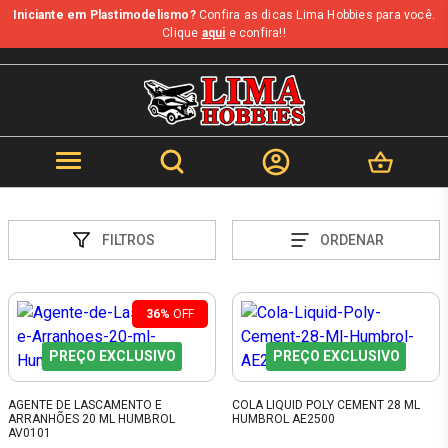
Iniciante em Plastimodelismo?
Confira as dicas Lima Hobbies para você.
Clique
aqui
e confira!!
FILTROS
ORDENAR
36%
OFF
PREÇO EXCLUSIVO
PREÇO EXCLUSIVO
AGENTE DE LASCAMENTO E
COLA LIQUID POLY CEMENT 28 ML
ARRANHÕES 20 ML HUMBROL
HUMBROL AE2500
AV0101