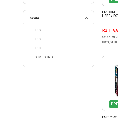
JADA
FANDOM B
HARRY POT
KOTOBUKIYA
Escala:
MC FARLANE TOYS
R$ 119,
1:18
MEGO
5x de R$ 2
1:12
sem juros 
MEGO HORROR
1:10
NECA
SEM ESCALA
POP CULTURE SHOCK
SPLASH TOYS
STAR WARS
SUNNY
SUPER 7
PRE
SW BLACK SERIES
THE NOBLE COLLECTION
POP! MOVI