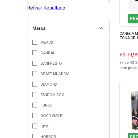
Refinar Resultado
PRE
Marca
CANECA M
ZONA CRIA
ASMUS
BANDAI
R$ 79,9
3x de R$ 2
BANPRESTO
sem juros 
BEAST KINGDOM
DIAMOND
FANDOM BOX
FUNKO
GOOD SMILE
HIYA
HORROR
PRE