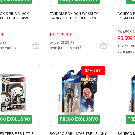
OX SIRIUS BLACK
FANDOM BOX RON WEASLEY
BONECO B
TER LIDER 3459
HARRY POTTER LIDER 3258
38 CM SP
R$ 659,99
99
R$ 119,99
R$ 599,
3,99
5x de R$ 23,99
10x de R$
no cartão
sem juros no cartão
sem juros
33%
OFF
ÇO EXCLUSIVO
PREÇO EXCLUSIVO
PR
ES TERRIFIER LITTLE
BONECO SARU STAR TREK SUNNY
BONECO 