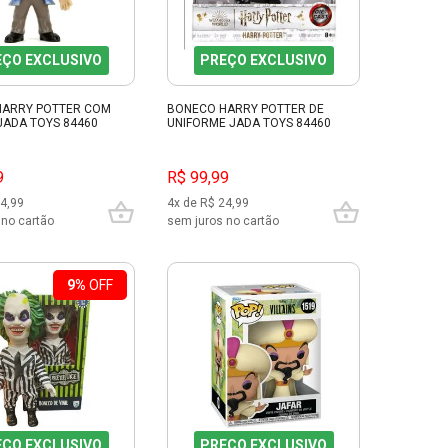
EÇO EXCLUSIVO
PREÇO EXCLUSIVO
HARRY POTTER COM
BONECO HARRY POTTER DE
JADA TOYS 84460
UNIFORME JADA TOYS 84460
9
R$ 99,99
24,99
4x de R$ 24,99
 no cartão
sem juros no cartão
9%
OFF
EÇO EXCLUSIVO
PREÇO EXCLUSIVO