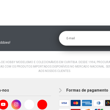
E-mail
obbies!
A DE HOBBY MODELISMO E COLECIONÁVEIS EM CURITIBA. DESDE 1994, PROCU
AS COM OS PRODUTOS IMPORTADOS DISPONÍVEIS NO MERCADO NACIONAL. S
AOS NOSSOS CLIENTES.
a-nos
Formas de pagamento