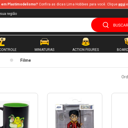
te em Plastimodelismo?
Confira as dicas Lima Hobbies para você. Clique
aqui
e
 sua região
CONTROLE
MINIATURAS
ACTION FIGURES
BOARD
Filme
Ord