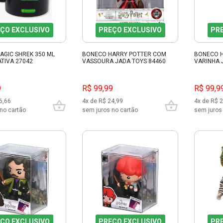
ÇO EXCLUSIVO
PREÇO EXCLUSIVO
PR
AGIC SHREK 350 ML
BONECO HARRY POTTER COM
BONECO 
TIVA 27042
VASSOURA JADA TOYS 84460
VARINHA 
9
R$ 99,99
R$ 99,9
6,66
4x de R$ 24,99
4x de R$ 
no cartão
sem juros no cartão
sem juros
ÇO EXCLUSIVO
PREÇO EXCLUSIVO
PR