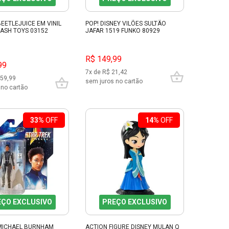
EETLEJUICE EM VINIL
POP! DISNEY VILÕES SULTÃO
LASH TOYS 03152
JAFAR 1519 FUNKO 80929
R$ 149,99
99
7x de R$ 21,42
 59,99
sem juros no cartão
 no cartão
33%
OFF
14%
OFF
EÇO EXCLUSIVO
PREÇO EXCLUSIVO
MICHAEL BURNHAM
ACTION FIGURE DISNEY MULAN Q