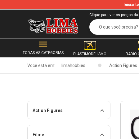
Inician
Clique para ver os preços da
TODAS AS CATEGORIAS
PLASTIMODELISMO
RADIO 
Você está em:
limahobbies
Action Figures
Action Figures
Filme