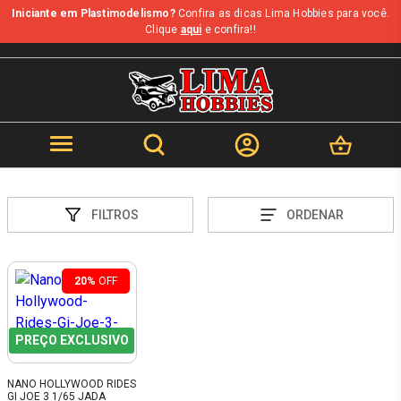
Iniciante em Plastimodelismo?
Confira as dicas Lima Hobbies para você.
Clique
aqui
e confira!!
FILTROS
ORDENAR
20%
OFF
PREÇO EXCLUSIVO
NANO HOLLYWOOD RIDES
GI JOE 3 1/65 JADA