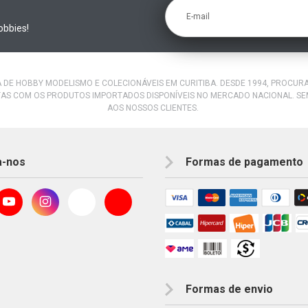
E-mail
obbies!
A DE HOBBY MODELISMO E COLECIONÁVEIS EM CURITIBA. DESDE 1994, PROCU
AS COM OS PRODUTOS IMPORTADOS DISPONÍVEIS NO MERCADO NACIONAL. S
AOS NOSSOS CLIENTES.
a-nos
Formas de pagamento
Formas de envio