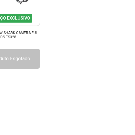
ÇO EXCLUSIVO
W SHARK CÂMERA FULL
IDS ES328
duto Esgotado