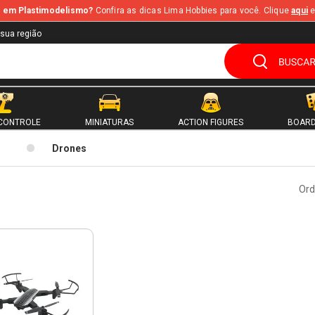
te em Plastimodelismo?
Confira as dicas Lima Hobbies para você. Clique
aqui
e
 sua região
CONTROLE
MINIATURAS
ACTION FIGURES
BOARD
Drones
Ord