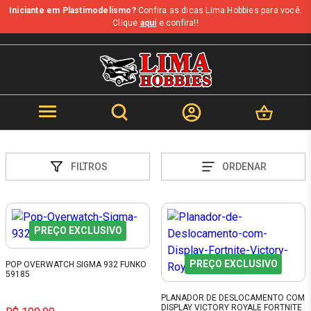
Iniciante em Plastimodelismo?
Confira as dicas Lima Hobbies para você.
Clique
aqui
e confira!!
FILTROS
ORDENAR
PREÇO EXCLUSIVO
PREÇO EXCLUSIVO
POP OVERWATCH SIGMA 932 FUNKO
59185
PLANADOR DE DESLOCAMENTO COM
DISPLAY VICTORY ROYALE FORTNITE