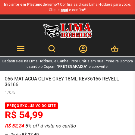
Iniciante em Plastimodelismo?
Confira as dicas Lima Hobbies para você.
b
Clique
aqui
e confira!!
Cadastre-se na Lima Hobbies, e Ganhe Frete Grátis em sua Primeira Compra
usando o Cupom
"FRETENAFAIXA"
e aproveite!
066 MAT AGUA CLIVE GREY 18ML REV36166 REVELL
36166
17075
PREÇO EXCLUSIVO DO SITE
R$ 54,99
R$ 52,24
5% off à vista no cartão
ou
2
x
de
R$ 27,49