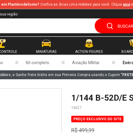
te em Plastimodelismo?
Confira as dicas Lima Hobbies para você. Clique
aqui
e
 sua região
CONTROLE
MINIATURAS
ACTION FIGURES
BOARD
mo
Kit completo
Aviação Militar
Exér
obbies, e Ganhe Frete Grátis em sua Primeira Compra usando o Cupom
"FRET
1/144 B-52D/E
16527
PREÇO EXCLUSIVO DO SITE
R$ 499,99