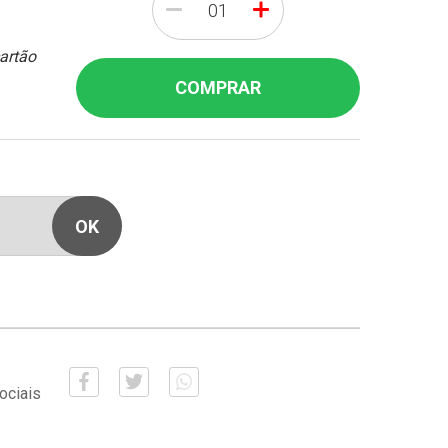
-
+
cartão
COMPRAR
ociais