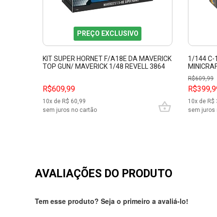
PREÇO EXCLUSIVO
KIT SUPER HORNET F/A18E DA MAVERICK
1/144 C-
TOP GUN/ MAVERICK 1/48 REVELL 3864
MINICRA
R$
609,99
R$609,99
R$399,9
10
x de R$
60,99
10
x de R$
sem juros no cartão
sem juros 
AVALIAÇÕES DO PRODUTO
Tem esse produto? Seja o primeiro a avaliá-lo!