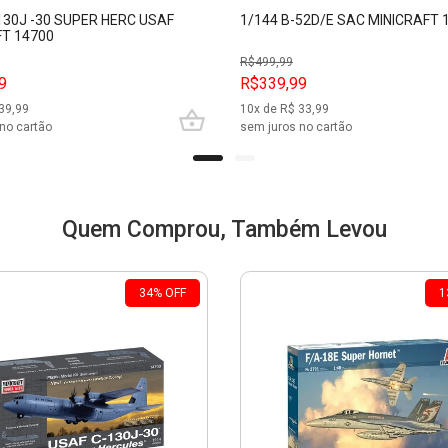
130J -30 SUPER HERC USAF
1/144 B-52D/E SAC MINICRAFT 
FT 14700
R$
499,99
9
R$339,99
39,99
10
x de R$
33,99
no cartão
sem juros no cartão
Quem Comprou, Também Levou
34
%
OFF
1