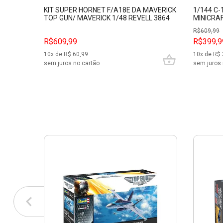
KIT SUPER HORNET F/A18E DA MAVERICK
1/144 C-
TOP GUN/ MAVERICK 1/48 REVELL 3864
MINICRA
R$
609,99
R$609,99
R$399,9
10
x de R$
60,99
10
x de R$
sem juros no cartão
sem juros 