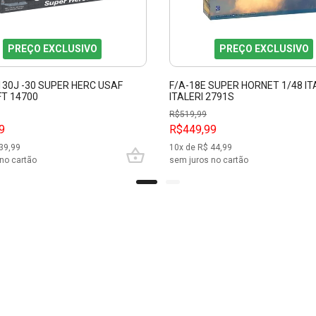
PREÇO EXCLUSIVO
PREÇO EXCLUSIVO
130J -30 SUPER HERC USAF
F/A-18E SUPER HORNET 1/48 I
FT 14700
ITALERI 2791S
R$
519,99
9
R$449,99
39,99
10
x de R$
44,99
no cartão
sem juros no cartão