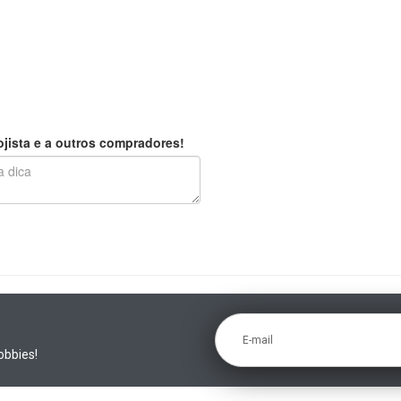
jista e a outros compradores!
E-mail
obbies!