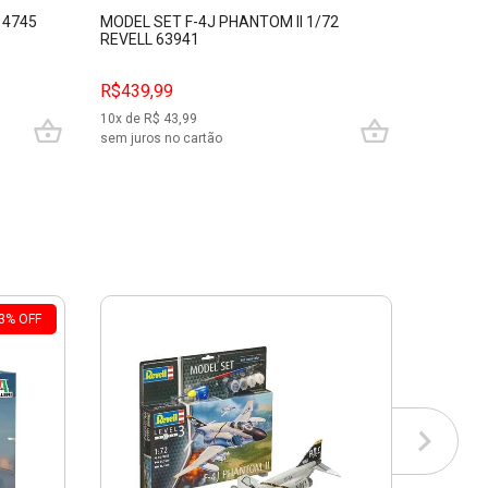
14745
MODEL SET F-4J PHANTOM II 1/72
F/A-18E
REVELL 63941
ITALERI
R$
519,99
R$439,99
R$449,
10
x de R$
43,99
10
x de R$
sem juros no cartão
sem juros
3
%
OFF