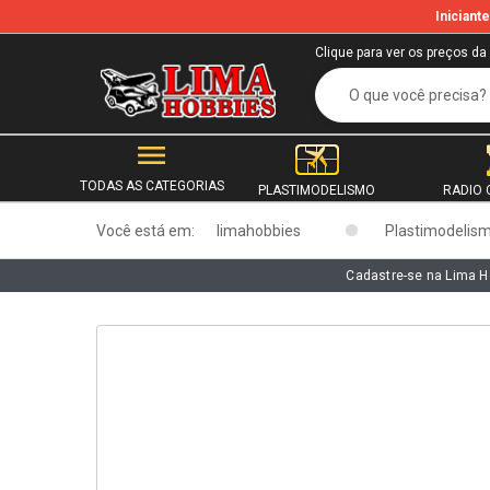
Inician
b
Clique para ver os preços da
TODAS AS CATEGORIAS
PLASTIMODELISMO
RADIO 
Você está em:
limahobbies
Plastimodelis
Cadastre-se na Lima H