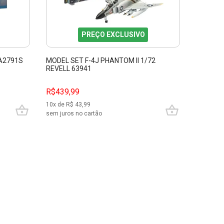
PREÇO EXCLUSIVO
TA2791S
MODEL SET F-4J PHANTOM II 1/72
P-51B M
REVELL 63941
1/48 AC
R$439,99
R$519,
10
x de R$
43,99
10
x de R$
sem juros no cartão
sem juros