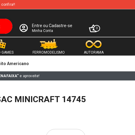
 confira!!
Entre ou Cadastre-se
0
Minha Conta
 GAMES
FERROMODELISMO
AUTORAMA
cito Americano
ENAFAIXA"
e aproveite!
 SAC MINICRAFT 14745