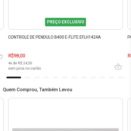
PREÇO EXCLUSIVO
CONTROLE DE PENDULO B400 E-FLITE EFLH1424A
P
R$98,00
R
4
x de R$
24,50
sem juros no cartão
Quem Comprou, Também Levou