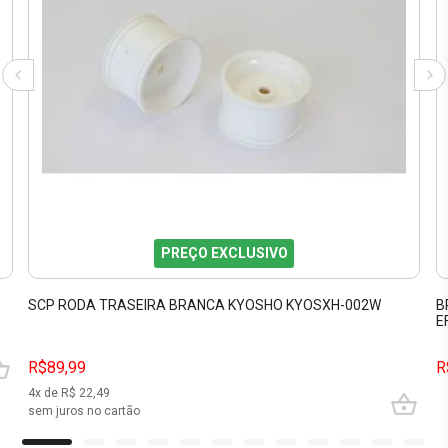
PREÇO EXCLUSIVO
SCP RODA TRASEIRA BRANCA KYOSHO KYOSXH-002W
B
E
R$89,99
R
4
x de R$
22,49
sem juros no cartão