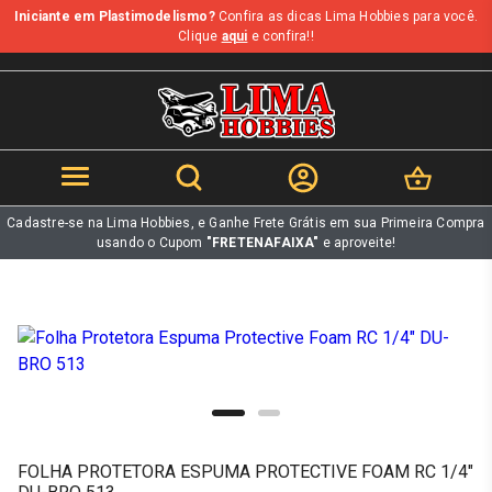
Iniciante em Plastimodelismo?
Confira as dicas Lima Hobbies para você.
b
Clique
aqui
e confira!!
Cadastre-se na Lima Hobbies, e Ganhe Frete Grátis em sua Primeira Compra
usando o Cupom
"FRETENAFAIXA"
e aproveite!
FOLHA PROTETORA ESPUMA PROTECTIVE FOAM RC 1/4"