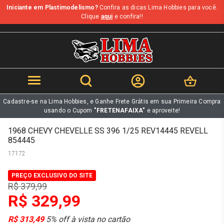
Iniciante em Plastimodelismo?
Confira as dicas Lima Hobbies para você.
b
Clique
aqui
e confira!!
Cadastre-se na Lima Hobbies, e Ganhe Frete Grátis em sua Primeira Compra
usando o Cupom
"FRETENAFAIXA"
e aproveite!
1968 CHEVY CHEVELLE SS 396 1/25 REV14445 REVELL
854445
17172
PREÇO EXCLUSIVO DO SITE
R$ 379,99
R$ 329,99
R$ 313,49
5% off à vista no cartão