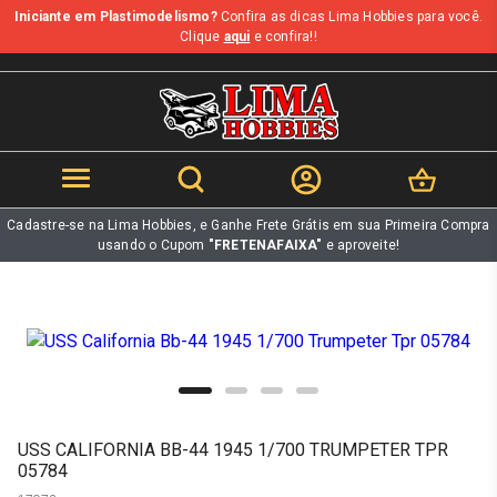
Iniciante em Plastimodelismo?
Confira as dicas Lima Hobbies para você.
b
Clique
aqui
e confira!!
Cadastre-se na Lima Hobbies, e Ganhe Frete Grátis em sua Primeira Compra
usando o Cupom
"FRETENAFAIXA"
e aproveite!
USS CALIFORNIA BB-44 1945 1/700 TRUMPETER TPR
05784