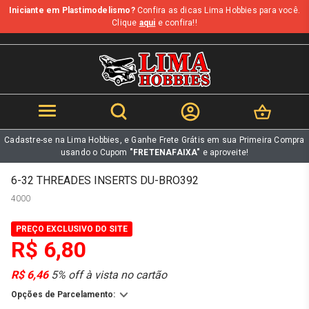
Iniciante em Plastimodelismo?
Confira as dicas Lima Hobbies para você.
b
Clique
aqui
e confira!!
Cadastre-se na Lima Hobbies, e Ganhe Frete Grátis em sua Primeira Compra
usando o Cupom
"FRETENAFAIXA"
e aproveite!
6-32 THREADES INSERTS DU-BRO392
4000
PREÇO EXCLUSIVO DO SITE
R$ 6,80
R$ 6,46
5% off à vista no cartão
Opções de Parcelamento: