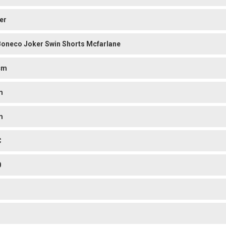
er
Boneco Joker Swin Shorts Mcfarlane
cm
m
m
C
0