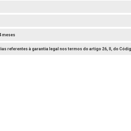
o
4 meses
dias referentes à garantia legal nos termos do artigo 26, II, do Có