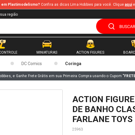
te em Plastimodelismo?
Confira as dicas Lima Hobbies para você. Clique
aqui
e
 sua região
CONTROLE
MINIATURAS
ACTION FIGURES
BOARD
DC Comics
Coringa
obbies, e Ganhe Frete Grátis em sua Primeira Compra usando o Cupom
"FRET
ACTION FIGUR
DE BANHO CLAS
FARLANE TOYS 
25963