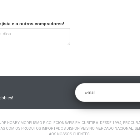
jista e a outros compradores!
E-mail
obbies!
A DE HOBBY MODELISMO E COLECIONÁVEIS EM CURITIBA. DESDE 1994, PROCU
AS COM OS PRODUTOS IMPORTADOS DISPONÍVEIS NO MERCADO NACIONAL. S
AOS NOSSOS CLIENTES.