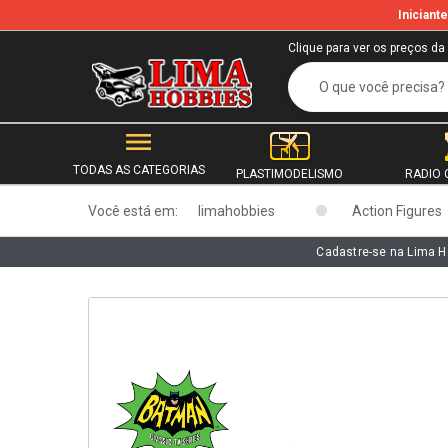
Inician
b
Clique para ver os preços da
TODAS AS CATEGORIAS
PLASTIMODELISMO
RADIO 
Você está em:
limahobbies
Action Figures
Cadastre-se na Lima H