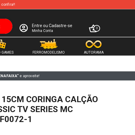
 confira!!
Entre ou Cadastre-se
0
Minha Conta
 GAMES
FERROMODELISMO
AUTORAMA
ENAFAIXA"
e aproveite!
E 15CM CORINGA CALÇÃO
SIC TV SERIES MC
F0072-1