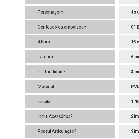
Personagem:
Jok
Conteúdo da embalagem:
01 
Altura:
15 
Largura:
6 c
Profundidade:
3 c
Material:
PV
Escala:
1:1
Inclui Acessórios?
Sim
Possui Articulação?
Sim