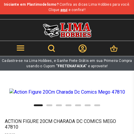
Iniciante em Plastimodelismo?
Confira as dicas Lima Hobbies para você.
b
Clique
aqui
e confira!!
Cadastre-se na Lima Hobbies, e Ganhe Frete Grátis em sua Primeira Compra
usando o Cupom
"FRETENAFAIXA"
e aproveite!
ACTION FIGURE 20CM CHARADA DC COMICS MEGO
47810