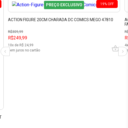
19
%
OFF
PREÇO EXCLUSIVO
ACTION FIGURE 20CM CHARADA DC COMICS MEGO 47810
A
F
R$
309,99
R
R$249,99
R
10
x de R$
24,99
4
sem juros no cartão
se
T