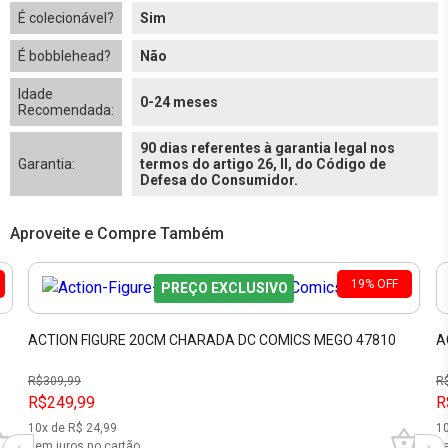
É colecionável?
Sim
É bobblehead?
Não
Idade
0-24 meses
Recomendada:
90 dias referentes à garantia legal nos
Garantia:
termos do artigo 26, II, do Código de
Defesa do Consumidor.
Aproveite e Compre Também
19
%
OFF
PREÇO EXCLUSIVO
ACTION FIGURE 20CM CHARADA DC COMICS MEGO 47810
A
R$
309,99
R
R$249,99
R
10
x de R$
24,99
1
sem juros no cartão
se