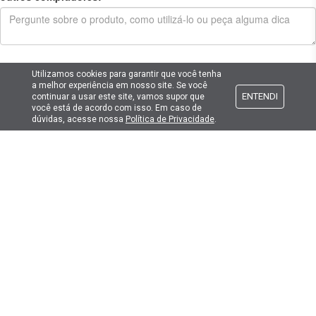
Enviar pergunta
Utilizamos cookies para garantir que você tenha
a melhor experiência em nosso site. Se você
ENTENDI
continuar a usar este site, vamos supor que
você está de acordo com isso. Em caso de
dúvidas, acesse nossa
Política de Privacidade
.
Cadastre seu e-mail
E fique por dentro das promoções e novidades da Lima Hobbies!
E-mail