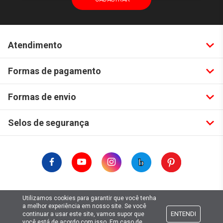
Atendimento
Formas de pagamento
Formas de envio
Selos de segurança
Copyright © 2019. Todos Os Direitos Reservados.
Utilizamos cookies para garantir que você tenha
Lima Hobbies Modelismo Eireli - EPP CNPJ: 00.149.281/0001-49
a melhor experiência em nosso site. Se você
ENTENDI
continuar a usar este site, vamos supor que
você está de acordo com isso. Em caso de