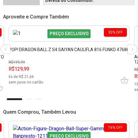
Defesa do Consumidor.
Aproveite e Compre Também
35
%
OFF
PREÇO EXCLUSIVO
POP! DRAGON BALL Z S4 SAIYAN CAULIFLA 816 FUNKO 47686
TO
A
1
R$
199,99
R$129,99
R
R
6
x de R$
21,66
sem juros no cartão
1
se
Quem Comprou, Também Levou
16
%
OFF
PREÇO EXCLUSIVO