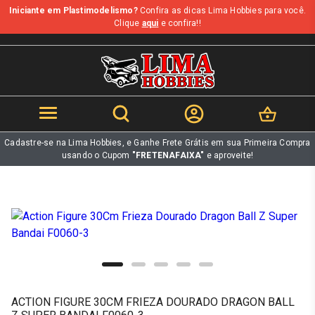
Iniciante em Plastimodelismo?
Confira as dicas Lima Hobbies para você.
b
Clique
aqui
e confira!!
Cadastre-se na Lima Hobbies, e Ganhe Frete Grátis em sua Primeira Compra
usando o Cupom
"FRETENAFAIXA"
e aproveite!
ACTION FIGURE 30CM FRIEZA DOURADO DRAGON BALL