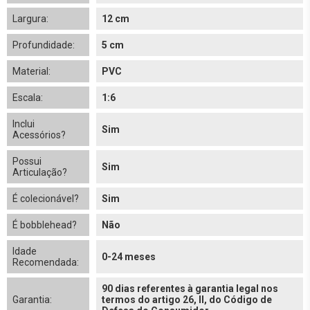
Largura:
12 cm
Profundidade:
5 cm
Material:
PVC
Escala:
1:6
Inclui
Sim
Acessórios?
Possui
Sim
Articulação?
É colecionável?
Sim
É bobblehead?
Não
Idade
0-24 meses
Recomendada:
90 dias referentes à garantia legal nos
Garantia:
termos do artigo 26, II, do Código de