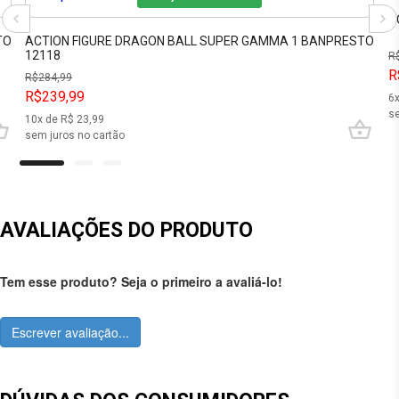
P
TO
ACTION FIGURE DRAGON BALL SUPER GAMMA 1 BANPRESTO
12118
R
R
R$
284,99
R$239,99
6
se
10
x de R$
23,99
sem juros no cartão
AVALIAÇÕES DO PRODUTO
Tem esse produto? Seja o primeiro a avaliá-lo!
Escrever avaliação...