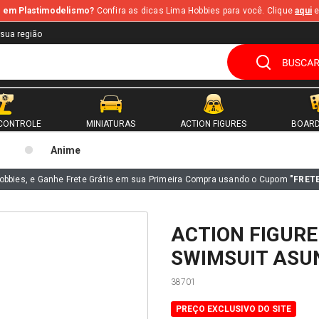
te em Plastimodelismo?
Confira as dicas Lima Hobbies para você. Clique
aqui
e
 sua região
CONTROLE
MINIATURAS
ACTION FIGURES
BOARD
Anime
obbies, e Ganhe Frete Grátis em sua Primeira Compra usando o Cupom
"FRET
ACTION FIGUR
SWIMSUIT ASU
38701
PREÇO EXCLUSIVO DO SITE