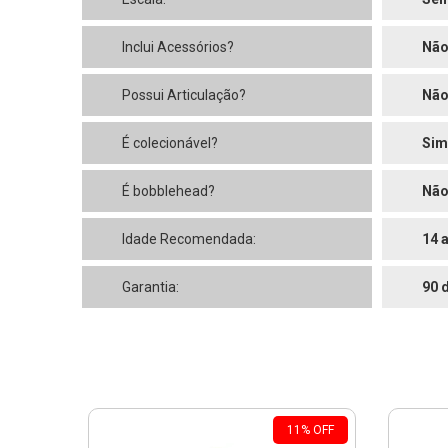
Inclui Acessórios?
Nã
Possui Articulação?
Nã
É colecionável?
Sim
É bobblehead?
Nã
Idade Recomendada:
14 
Garantia:
90 
11
%
OFF