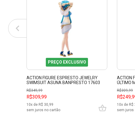
PREÇO EXCLUSIVO
ACTION FIGURE ESPRESTO JEWELRY
ACTION 
SWIMSUIT ASUNA BANPRESTO 17603
ÚLTIMO 
R$
349,99
R$
309,99
R$309,99
R$249,9
10
x de R$
30,99
10
x de R$
sem juros no cartão
sem juros 