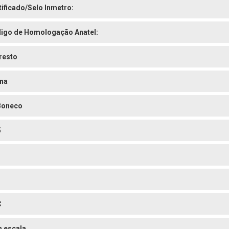
tificado/Selo Inmetro:
igo de Homologação Anatel:
resto
na
Boneco
5
C
 escala