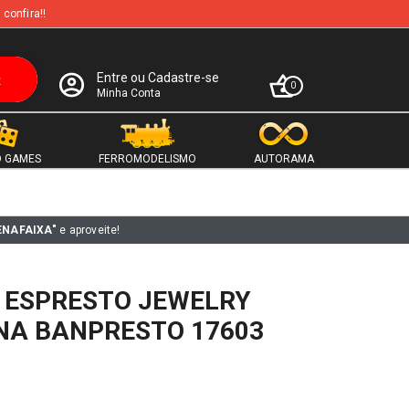
 confira!!
Entre ou Cadastre-se
0
Minha Conta
 GAMES
FERROMODELISMO
AUTORAMA
ENAFAIXA"
e aproveite!
E ESPRESTO JEWELRY
NA BANPRESTO 17603