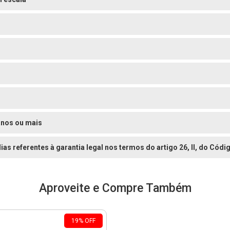
o
o
o
anos ou mais
dias referentes à garantia legal nos termos do artigo 26, II, do Có
Aproveite e Compre Também
19
%
OFF