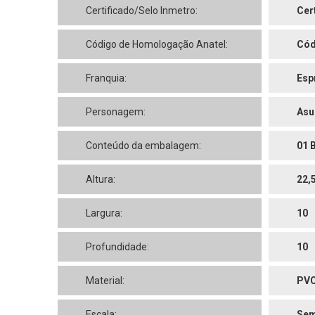
Certificado/Selo Inmetro:
Cer
Código de Homologação Anatel:
Cód
Franquia:
Esp
Personagem:
Asu
Conteúdo da embalagem:
01 
Altura:
22,
Largura:
10
Profundidade:
10
Material:
PV
Escala:
Sem