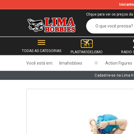
Inician
b
Clique para ver os preços da
TODAS AS CATEGORIAS
PLASTIMODELISMO
RADIO 
Você está em:
limahobbies
Action Figures
Cadastre-se na Lima H