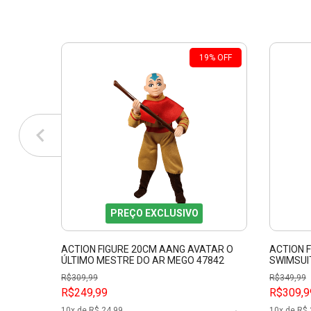
19
%
OFF
PREÇO EXCLUSIVO
ACTION FIGURE 20CM AANG AVATAR O
ACTION 
ÚLTIMO MESTRE DO AR MEGO 47842
SWIMSUI
R$
309,99
R$
349,99
R$249,99
R$309,9
10
x de R$
24,99
10
x de R$