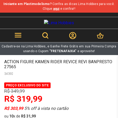
Iniciante em Plastimodelismo?
Confira as dicas Lima Hobbies para você.
b
Clique
aqui
e confira!!
Cadastre-se na Lima Hobbies, e Ganhe Frete Grátis em sua Primeira Compra
usando o Cupom
"FRETENAFAIXA"
e aproveite!
ACTION FIGURE KAMEN RIDER REVICE REVI BANPRESTO
27565
34392
PREÇO EXCLUSIVO DO SITE
R$ 349,99
R$ 319,99
R$ 303,99
5% off à vista no cartão
ou
10
x
de
R$ 31,99