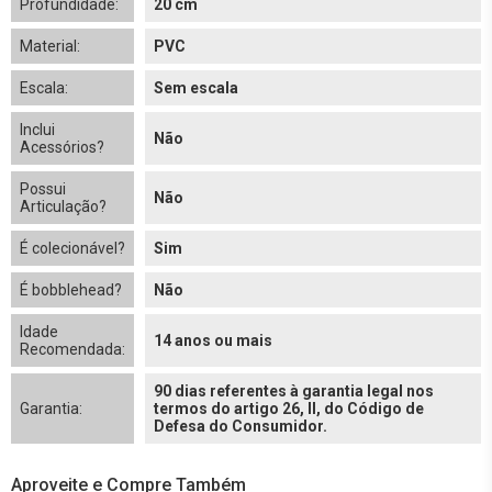
Profundidade:
20 cm
Material:
PVC
Escala:
Sem escala
Inclui
Não
Acessórios?
Possui
Não
Articulação?
É colecionável?
Sim
É bobblehead?
Não
Idade
14 anos ou mais
Recomendada:
90 dias referentes à garantia legal nos
Garantia:
termos do artigo 26, II, do Código de
Defesa do Consumidor.
Aproveite e Compre Também