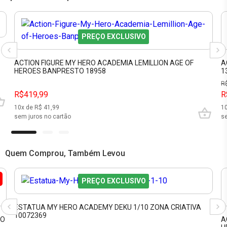
PREÇO EXCLUSIVO
ACTION FIGURE MY HERO ACADEMIA LEMILLION AGE OF
A
HEROES BANPRESTO 18958
1
R
R$419,99
R
10
x de R$
41,99
1
sem juros no cartão
se
Quem Comprou, Também Levou
PREÇO EXCLUSIVO
ESTATUA MY HERO ACADEMY DEKU 1/10 ZONA CRIATIVA
10072369
TO
A