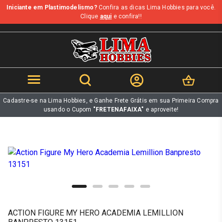
Iniciante em Plastimodelismo?
Confira as dicas Lima Hobbies para você.
b
Clique
aqui
e confira!!
Cadastre-se na Lima Hobbies, e Ganhe Frete Grátis em sua Primeira Compra
usando o Cupom
"FRETENAFAIXA"
e aproveite!
ACTION FIGURE MY HERO ACADEMIA LEMILLION