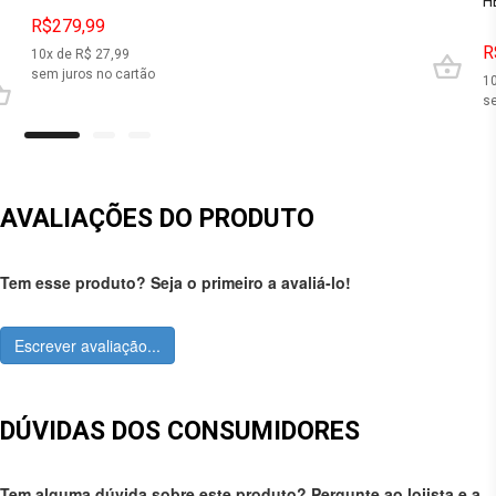
H
R$279,99
R
10
x de R$
27,99
sem juros no cartão
1
se
AVALIAÇÕES DO PRODUTO
Tem esse produto? Seja o primeiro a avaliá-lo!
Escrever avaliação...
DÚVIDAS DOS CONSUMIDORES
Tem alguma dúvida sobre este produto? Pergunte ao lojista e a