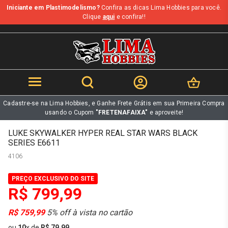
Iniciante em Plastimodelismo?
Confira as dicas Lima Hobbies para você.
b
Clique
aqui
e confira!!
Cadastre-se na Lima Hobbies, e Ganhe Frete Grátis em sua Primeira Compra
usando o Cupom
"FRETENAFAIXA"
e aproveite!
LUKE SKYWALKER HYPER REAL STAR WARS BLACK
SERIES E6611
4106
PREÇO EXCLUSIVO DO SITE
R$ 799,99
R$ 759,99
5% off à vista no cartão
ou
10
x
de
R$ 79,99