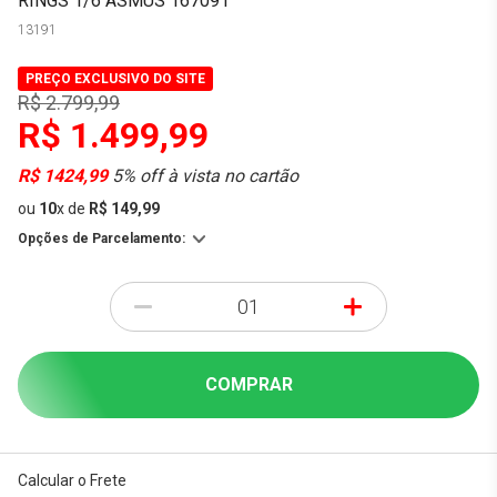
RINGS 1/6 ASMUS 167091
13191
PREÇO EXCLUSIVO DO SITE
R$ 2.799,99
R$ 1.499,99
R$ 1424,99
5% off à vista no cartão
ou
10
x
de
R$ 149,99
Opções de Parcelamento:
-
+
COMPRAR
Calcular o Frete