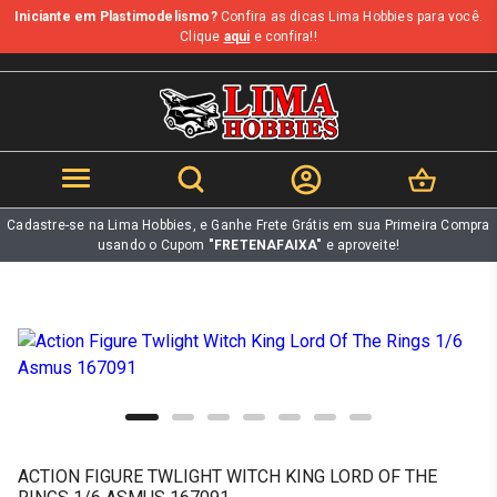
Iniciante em Plastimodelismo?
Confira as dicas Lima Hobbies para você.
b
Clique
aqui
e confira!!
Cadastre-se na Lima Hobbies, e Ganhe Frete Grátis em sua Primeira Compra
usando o Cupom
"FRETENAFAIXA"
e aproveite!
ACTION FIGURE TWLIGHT WITCH KING LORD OF THE