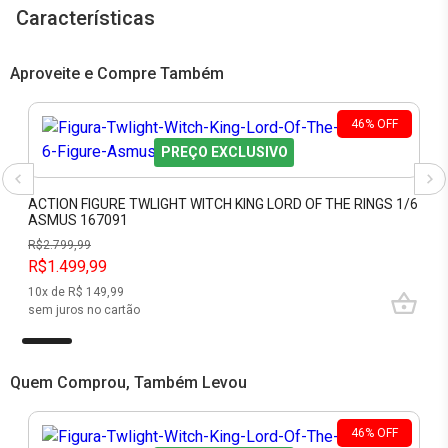
Características
Aproveite e Compre Também
46
%
OFF
PREÇO EXCLUSIVO
ACTION FIGURE TWLIGHT WITCH KING LORD OF THE RINGS 1/6
ASMUS 167091
R$
2.799,99
R$1.499,99
10
x de R$
149,99
sem juros no cartão
Quem Comprou, Também Levou
46
%
OFF