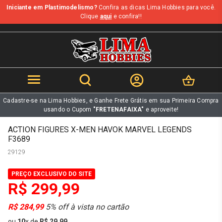
Iniciante em Plastimodelismo?
Confira as dicas Lima Hobbies para você.
b
Clique
aqui
e confira!!
Cadastre-se na Lima Hobbies, e Ganhe Frete Grátis em sua Primeira Compra
usando o Cupom
"FRETENAFAIXA"
e aproveite!
ACTION FIGURES X-MEN HAVOK MARVEL LEGENDS
F3689
29129
PREÇO EXCLUSIVO DO SITE
R$ 299,99
R$ 284,99
5% off à vista no cartão
ou
10
x
de
R$ 29,99