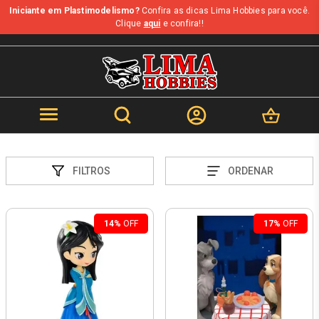
Iniciante em Plastimodelismo?
Confira as dicas Lima Hobbies para você.
Clique
aqui
e confira!!
FILTROS
ORDENAR
14%
OFF
17%
OFF