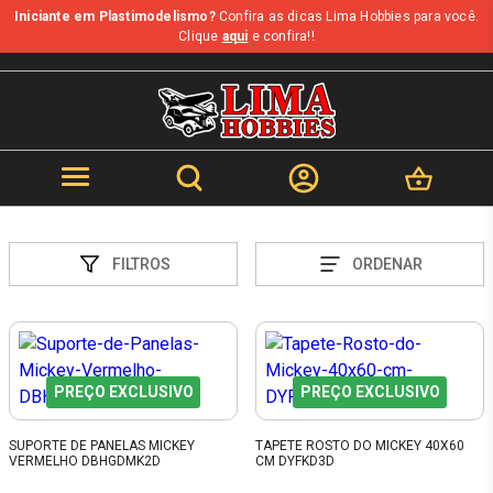
Iniciante em Plastimodelismo?
Confira as dicas Lima Hobbies para você.
Clique
aqui
e confira!!
FILTROS
ORDENAR
PREÇO EXCLUSIVO
PREÇO EXCLUSIVO
SUPORTE DE PANELAS MICKEY
TAPETE ROSTO DO MICKEY 40X60
VERMELHO DBHGDMK2D
CM DYFKD3D