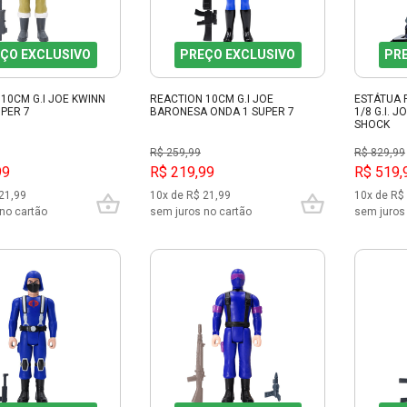
ÇO EXCLUSIVO
PREÇO EXCLUSIVO
PR
10CM G.I JOE KWINN
REACTION 10CM G.I JOE
ESTÁTUA 
PER 7
BARONESA ONDA 1 SUPER 7
1/8 G.I. 
SHOCK
R$ 259,99
R$ 829,99
99
R$ 219,99
R$ 519,
21,99
10x de R$ 21,99
10x de R$
no cartão
sem juros no cartão
sem juros