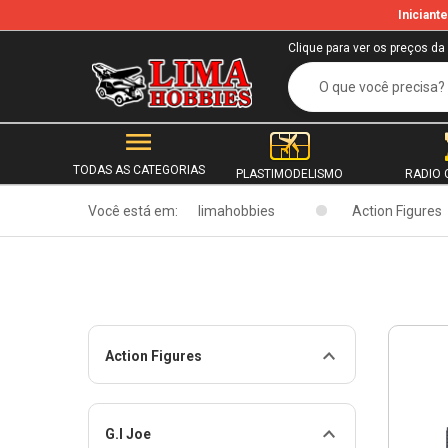
Inician
Clique para ver os preços da
TODAS AS CATEGORIAS
PLASTIMODELISMO
RADIO 
Você está em:
limahobbies
Action Figures
Action Figures
G.I Joe