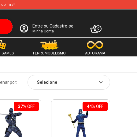
 confira!!
Entre ou Cadastre-se
0
Minha Conta
 GAMES
FERROMODELISMO
AUTORAMA
enar por:
37%
OFF
44%
OFF