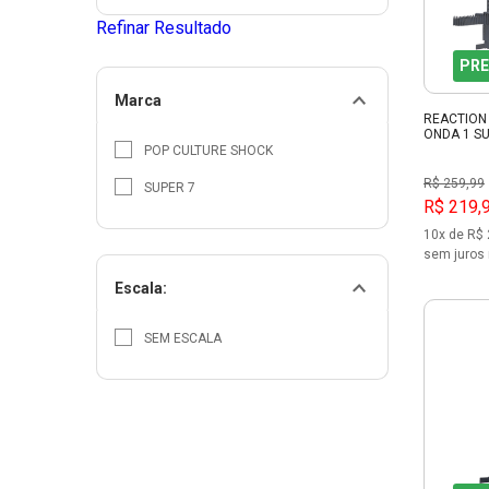
Refinar Resultado
PRE
Marca
REACTION 
ONDA 1 SU
POP CULTURE SHOCK
R$ 259,99
SUPER 7
R$ 219,
10x de R$ 
sem juros 
Escala:
SEM ESCALA