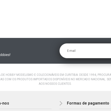
E-mail
obbies!
A DE HOBBY MODELISMO E COLECIONÁVEIS EM CURITIBA. DESDE 1994, PROCU
AS COM OS PRODUTOS IMPORTADOS DISPONÍVEIS NO MERCADO NACIONAL. S
AOS NOSSOS CLIENTES.
a-nos
Formas de pagamento