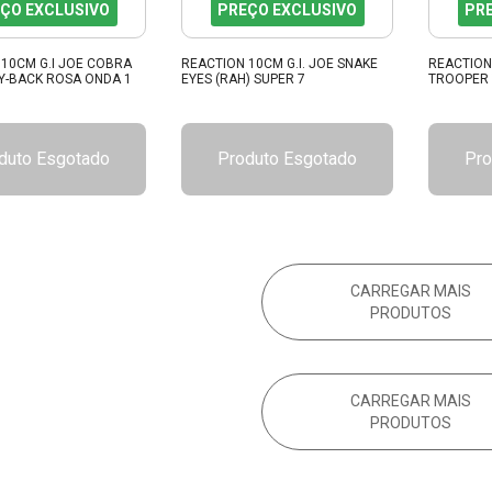
ÇO EXCLUSIVO
PREÇO EXCLUSIVO
PR
10CM G.I JOE COBRA
REACTION 10CM G.I. JOE SNAKE
REACTION
Y-BACK ROSA ONDA 1
EYES (RAH) SUPER 7
TROOPER 
duto Esgotado
Produto Esgotado
Pro
CARREGAR MAIS
PRODUTOS
CARREGAR MAIS
PRODUTOS