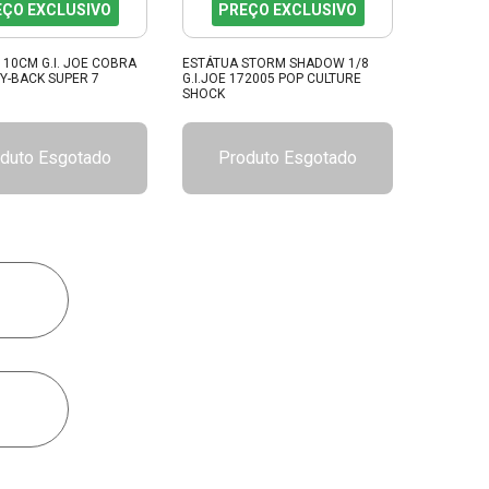
EÇO EXCLUSIVO
PREÇO EXCLUSIVO
 10CM G.I. JOE COBRA
ESTÁTUA STORM SHADOW 1/8
Y-BACK SUPER 7
G.I.JOE 172005 POP CULTURE
SHOCK
duto Esgotado
Produto Esgotado