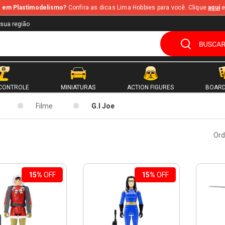
te em Plastimodelismo?
Confira as dicas Lima Hobbies para você. Clique
aqui
e
 sua região
CONTROLE
MINIATURAS
ACTION FIGURES
BOARD
Filme
G.I Joe
Ord
15%
OFF
15%
OFF