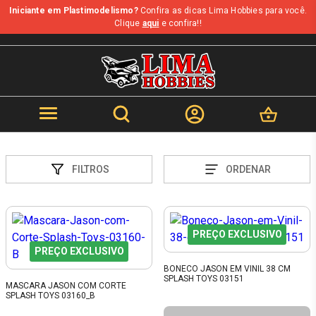
Iniciante em Plastimodelismo?
Confira as dicas Lima Hobbies para você.
Clique
aqui
e confira!!
FILTROS
ORDENAR
PREÇO EXCLUSIVO
PREÇO EXCLUSIVO
BONECO JASON EM VINIL 38 CM
SPLASH TOYS 03151
MASCARA JASON COM CORTE
SPLASH TOYS 03160_B