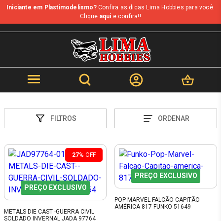
Iniciante em Plastimodelismo?
Confira as dicas Lima Hobbies para você.
Clique
aqui
e confira!!
FILTROS
ORDENAR
27%
OFF
PREÇO EXCLUSIVO
PREÇO EXCLUSIVO
POP MARVEL FALCÃO CAPITÃO
AMÉRICA 817 FUNKO 51649
METALS DIE CAST -GUERRA CIVIL
SOLDADO INVERNAL JADA 97764