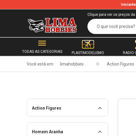
Inician
Clique para ver os preços da
TODAS AS CATEGORIAS
PLASTIMODELISMO
RADIO 
Você está em:
limahobbies
Action Figures
Action Figures
Homem Aranha