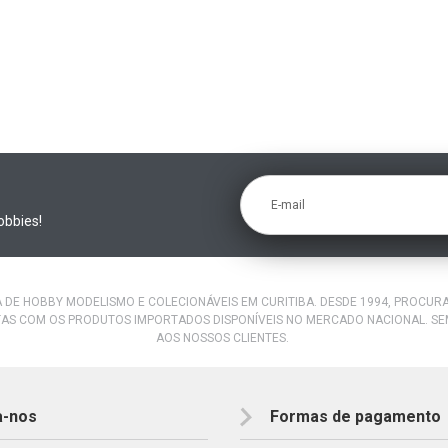
E-mail
obbies!
A DE HOBBY MODELISMO E COLECIONÁVEIS EM CURITIBA. DESDE 1994, PROCU
AS COM OS PRODUTOS IMPORTADOS DISPONÍVEIS NO MERCADO NACIONAL. S
AOS NOSSOS CLIENTES.
a-nos
Formas de pagamento