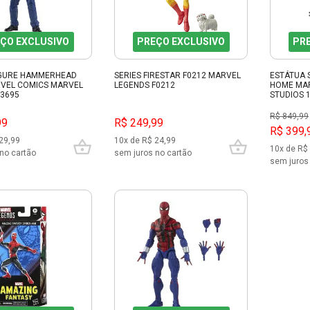
ÇO EXCLUSIVO
PREÇO EXCLUSIVO
PR
IGURE HAMMERHEAD
SERIES FIRESTAR F0212 MARVEL
ESTÁTUA 
VEL COMICS MARVEL
LEGENDS F0212
HOME MARI
F3695
STUDIOS 
R$ 849,99
99
R$ 249,99
R$ 399,
29,99
10x de R$ 24,99
10x de R$
no cartão
sem juros no cartão
sem juros