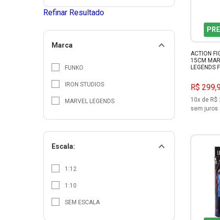
Refinar Resultado
PRE
Marca
ACTION F
15CM MAR
LEGENDS 
FUNKO
IRON STUDIOS
R$ 299,
10x de R$ 
MARVEL LEGENDS
sem juros 
Escala:
1:12
1:10
SEM ESCALA