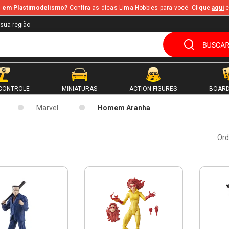
te em Plastimodelismo?
Confira as dicas Lima Hobbies para você. Clique
aqui
e
 sua região
CONTROLE
MINIATURAS
ACTION FIGURES
BOARD
Marvel
Homem Aranha
Ord