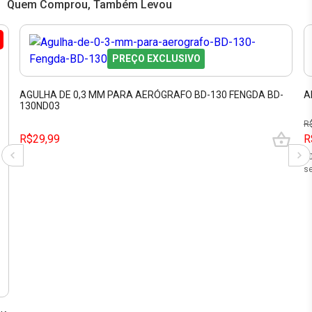
Quem Comprou, Também Levou
PREÇO EXCLUSIVO
AGULHA DE 0,3 MM PARA AERÓGRAFO BD-130 FENGDA BD-
A
130ND03
R
R$29,99
R
1
se