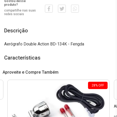
Gostou desse
produto?
compartilhe nas suas
redes sociais
Descrição
Aerógrafo Double Action BD-134K - Fengda
Características
Aproveite e Compre Também
28
%
OFF
-
A