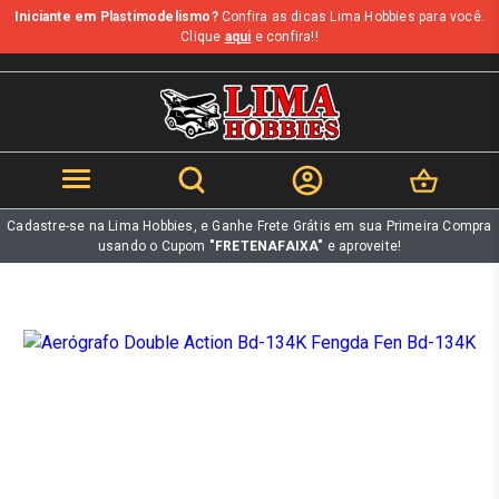
Iniciante em Plastimodelismo?
Confira as dicas Lima Hobbies para você.
b
Clique
aqui
e confira!!
Cadastre-se na Lima Hobbies, e Ganhe Frete Grátis em sua Primeira Compra
usando o Cupom
"FRETENAFAIXA"
e aproveite!