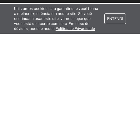
Utilizamos cookies para garantir que você tenha
a melhor experiência em nosso site. Se você
Atendimento
ENTENDI
continuar a usar este site, vamos supor que
você está de acordo com isso. Em caso de
dúvidas, acesse nossa
Política de Privacidade
.
Formas de pagamento
Formas de envio
Selos de segurança
Copyright © 2019. Todos Os Direitos Reservados.
Lima Hobbies Modelismo Eireli - EPP CNPJ: 00.149.281/0001-49