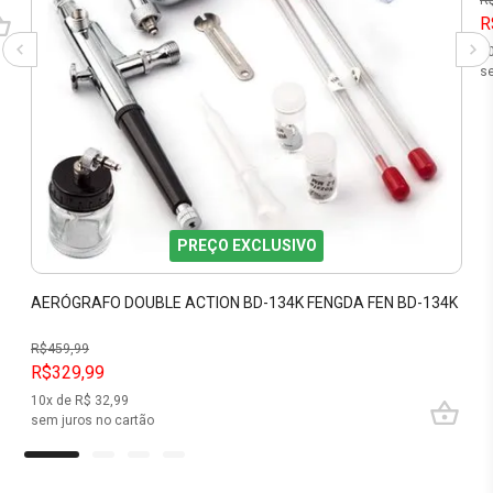
R
R
1
se
PREÇO EXCLUSIVO
AERÓGRAFO DOUBLE ACTION BD-134K FENGDA FEN BD-134K
R$
459,99
R$329,99
10
x de R$
32,99
sem juros no cartão