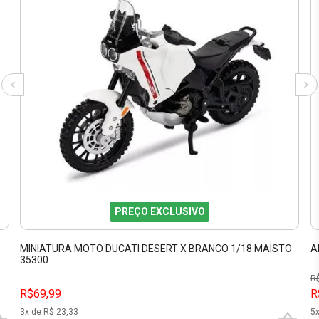
PREÇO EXCLUSIVO
MINIATURA MOTO DUCATI DESERT X BRANCO 1/18 MAISTO
A
35300
R
R$69,99
R
3
x de R$
23,33
5