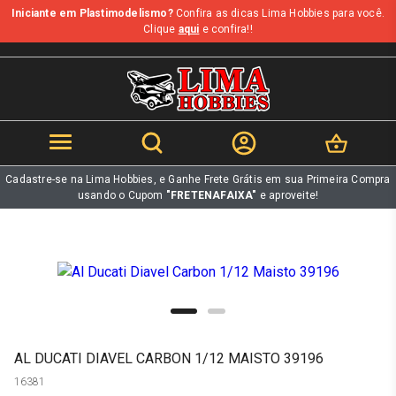
Iniciante em Plastimodelismo?
Confira as dicas Lima Hobbies para você.
b
Clique
aqui
e confira!!
Cadastre-se na Lima Hobbies, e Ganhe Frete Grátis em sua Primeira Compra
usando o Cupom
"FRETENAFAIXA"
e aproveite!
AL DUCATI DIAVEL CARBON 1/12 MAISTO 39196
16381