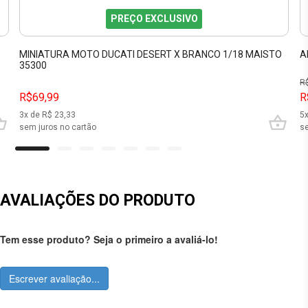
PREÇO EXCLUSIVO
MINIATURA MOTO DUCATI DESERT X BRANCO 1/18 MAISTO
A
35300
R
R$69,99
R
3
x de R$
23,33
5
sem juros no cartão
se
AVALIAÇÕES DO PRODUTO
Tem esse produto? Seja o primeiro a avaliá-lo!
Escrever avaliação...