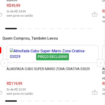
Z
R$
89,99
R$49,99
R
2
x de R$
24,99
sem juros no cartão
4
se
Quem Comprou, Também Levou
PREÇO EXCLUSIVO
ALMOFADA CUBO SUPER MARIO ZONA CRIATIVA 03029
A
0
R
R$119,99
R
5
x de R$
23,99
2
sem juros no cartão
se