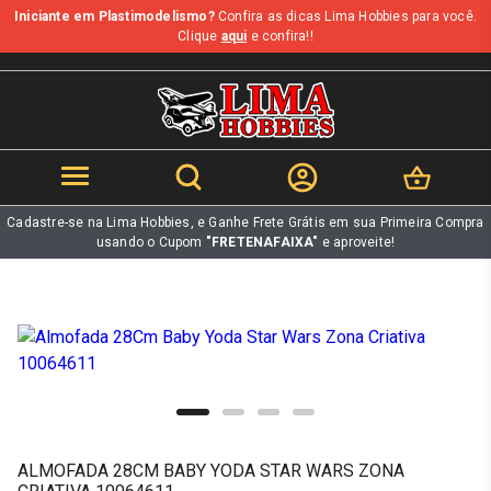
Iniciante em Plastimodelismo?
Confira as dicas Lima Hobbies para você.
b
Clique
aqui
e confira!!
Cadastre-se na Lima Hobbies, e Ganhe Frete Grátis em sua Primeira Compra
usando o Cupom
"FRETENAFAIXA"
e aproveite!
ALMOFADA 28CM BABY YODA STAR WARS ZONA