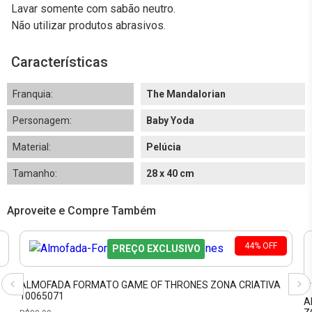
Lavar somente com sabão neutro.
Não utilizar produtos abrasivos.
Características
Franquia:
The Mandalorian
Personagem:
Baby Yoda
Material:
Pelúcia
Tamanho:
28 x 40 cm
Aproveite e Compre Também
44
%
OFF
PREÇO EXCLUSIVO
ALMOFADA FORMATO GAME OF THRONES ZONA CRIATIVA
10065071
A