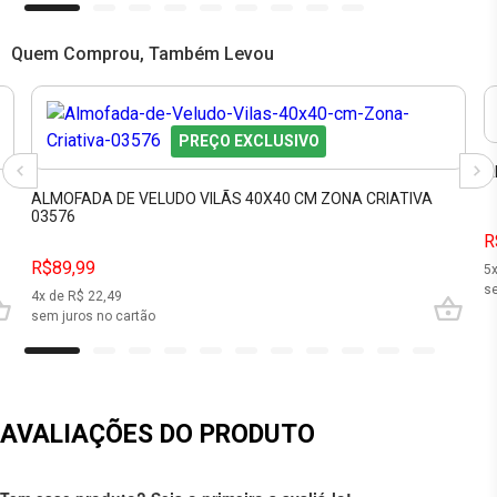
Quem Comprou, Também Levou
PREÇO EXCLUSIVO
A
ALMOFADA DE VELUDO VILÃS 40X40 CM ZONA CRIATIVA
03576
R
R$89,99
5
se
4
x de R$
22,49
sem juros no cartão
AVALIAÇÕES DO PRODUTO