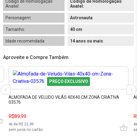
Código de Homologação
Código de Homologação
Anatel:
Anatel:
Personagem:
Astronauta
Tamanho:
40 cm
Idade recomendada:
14 anos ou mais
Aproveite e Compre Também
PREÇO EXCLUSIVO
ALMOFADA DE VELUDO VILÃS 40X40 CM ZONA CRIATIVA
A
03576
R$89,99
R
4
x de R$
22,49
4
sem juros no cartão
se