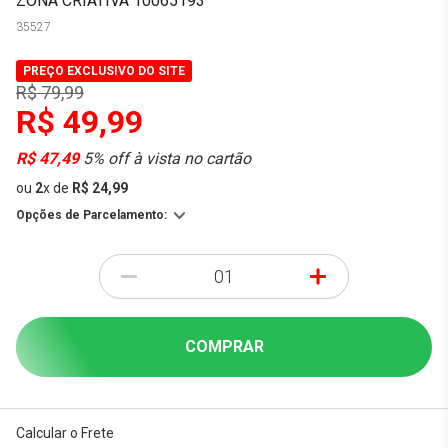
ZONA CRIATIVA 10065193
35527
PREÇO EXCLUSIVO DO SITE
R$ 79,99
R$ 49,99
R$ 47,49
5% off à vista no cartão
ou
2
x
de
R$ 24,99
Opções de Parcelamento:
-
+
COMPRAR
Calcular o Frete