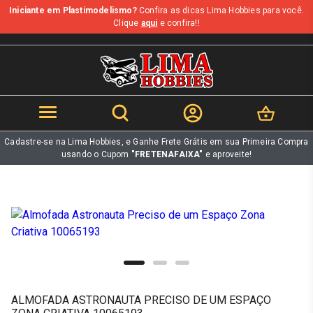
Iniciante em Plastimodelismo?
Confira as dicas Lima Hobbies para você.
b
Clique
aqui
e confira!!
Cadastre-se na Lima Hobbies, e Ganhe Frete Grátis em sua Primeira Compra
usando o Cupom
"FRETENAFAIXA"
e aproveite!
ALMOFADA ASTRONAUTA PRECISO DE UM ESPAÇO