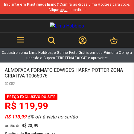
Iniciante em Plastimodelismo?
Confira as dicas Lima Hobbies para você.
b
Clique
aqui
e confira!!
Cadastre-se na Lima Hobbies, e Ganhe Frete Grátis em sua Primeira Compra
usando o Cupom
"FRETENAFAIXA"
e aproveite!
ALMOFADA FORMATO EDWIGES HARRY POTTER ZONA
CRIATIVA 10065076
32052
PREÇO EXCLUSIVO DO SITE
R$ 119,99
R$ 113,99
5% off à vista no cartão
ou
5
x
de
R$ 23,99
Opções de Parcelamento: