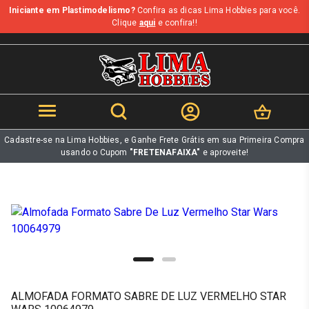
Iniciante em Plastimodelismo?
Confira as dicas Lima Hobbies para você.
b
Clique
aqui
e confira!!
Cadastre-se na Lima Hobbies, e Ganhe Frete Grátis em sua Primeira Compra
usando o Cupom
"FRETENAFAIXA"
e aproveite!
ALMOFADA FORMATO SABRE DE LUZ VERMELHO STAR