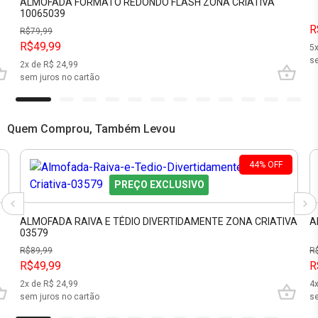
ALMOFADA FORMATO REDONDO FLASH ZONA CRIATIVA
10065039
R
R$
79,99
R$49,99
5
se
2
x de R$
24,99
sem juros no cartão
Quem Comprou, Também Levou
44
%
OFF
PREÇO EXCLUSIVO
ALMOFADA RAIVA E TÉDIO DIVERTIDAMENTE ZONA CRIATIVA
A
03579
R$
89,99
R
R$49,99
R
2
x de R$
24,99
4
sem juros no cartão
se