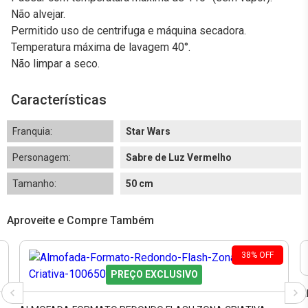
Não alvejar.
Permitido uso de centrifuga e máquina secadora.
Temperatura máxima de lavagem 40°.
Não limpar a seco.
Características
Franquia:
Star Wars
Personagem:
Sabre de Luz Vermelho
Tamanho:
50 cm
Aproveite e Compre Também
38
%
OFF
PREÇO EXCLUSIVO
A