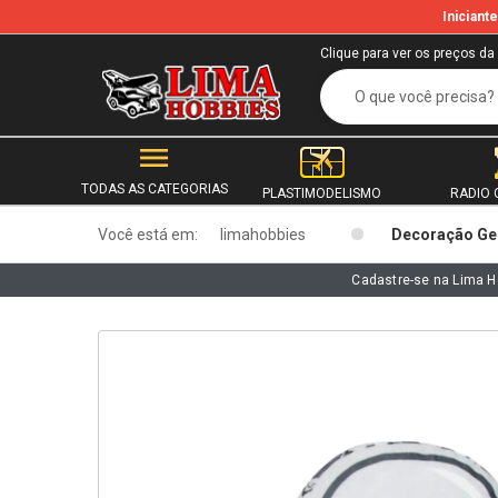
Inician
b
Clique para ver os preços da
TODAS AS CATEGORIAS
PLASTIMODELISMO
RADIO 
Você está em:
limahobbies
Decoração Ge
Cadastre-se na Lima H