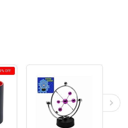
9
%
OFF