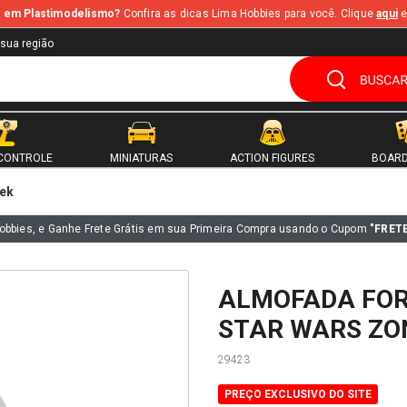
te em Plastimodelismo?
Confira as dicas Lima Hobbies para você. Clique
aqui
e
 sua região
CONTROLE
MINIATURAS
ACTION FIGURES
BOARD
ek
obbies, e Ganhe Frete Grátis em sua Primeira Compra usando o Cupom
"FRET
ALMOFADA FO
STAR WARS ZON
29423
PREÇO EXCLUSIVO DO SITE