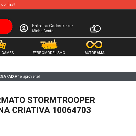
 confira!!
Entre ou Cadastre-se
0
Minha Conta
 GAMES
FERROMODELISMO
AUTORAMA
ENAFAIXA"
e aproveite!
RMATO STORMTROOPER
A CRIATIVA 10064703