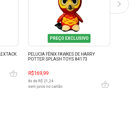
PREÇO EXCLUSIVO
 LEXTACK
PELUCIA FÊNIX FAWKES DE HARRY
VARINHA
POTTER SPLASH TOYS 84173
POTTER
R$169,99
R$89,9
8
x de R$
21,24
4
x de R$
sem juros no cartão
sem juros