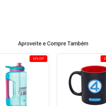
Aproveite e Compre Também
55
%
OFF
2