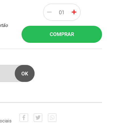
-
+
rtão
COMPRAR
ociais