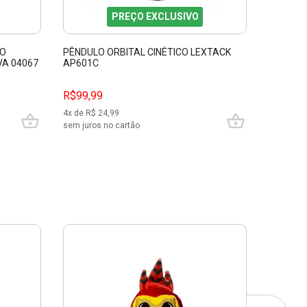
PREÇO EXCLUSIVO
CO
PÊNDULO ORBITAL CINÉTICO LEXTACK
VARINHA
VA 04067
AP601C
HARRY 
R$99,99
R$89,9
4
x de R$
24,99
4
x de R$
sem juros no cartão
sem juros