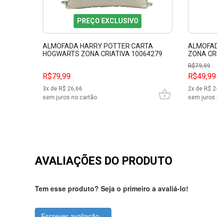
PREÇO EXCLUSIVO
ALMOFADA HARRY POTTER CARTA
ALMOFAD
HOGWARTS ZONA CRIATIVA 10064279
ZONA CR
R$
79,99
R$79,99
R$49,99
3
x de R$
26,66
2
x de R$
2
sem juros no cartão
sem juros 
AVALIAÇÕES DO PRODUTO
Tem esse produto? Seja o primeiro a avaliá-lo!
Escrever avaliação...