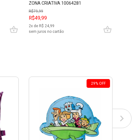
ZONA CRIATIVA 10064281
CRIATIV
R$
79,99
R$
89,99
R$49,99
R$69,9
2
x de R$
24,99
3
x de R$
sem juros no cartão
sem juros
29
%
OFF