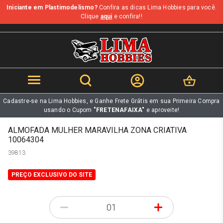
Iniciante em Plastimodelismo?
Confira as dicas Lima Hobbies para você.
b
Clique
aqui
e confira!!
Cadastre-se na Lima Hobbies, e Ganhe Frete Grátis em sua Primeira Compra
usando o Cupom
"FRETENAFAIXA"
e aproveite!
ALMOFADA MULHER MARAVILHA ZONA CRIATIVA
10064304
39813
PREÇO EXCLUSIVO DO SITE
-
+