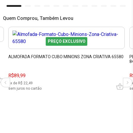
Quem Comprou, Também Levou
PREÇO EXCLUSIVO
ALMOFADA FORMATO CUBO MINIONS ZONA CRIATIVA 65580
P
8
R$89,99
R
4
x de R$
22,49
8
sem juros no cartão
se