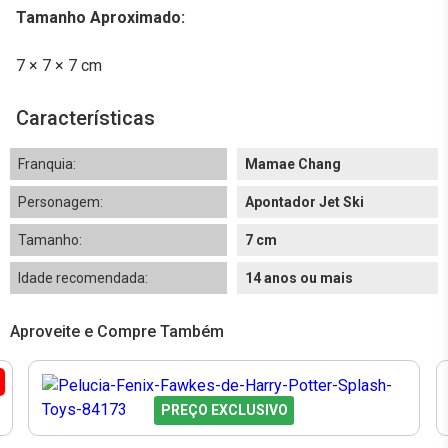
Tamanho Aproximado:
7 × 7 × 7 cm
Características
Franquia:
Mamae Chang
Personagem:
Apontador Jet Ski
Tamanho:
7 cm
Idade recomendada:
14 anos ou mais
Aproveite e Compre Também
PREÇO EXCLUSIVO