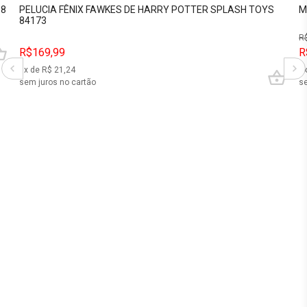
08
PELUCIA FÊNIX FAWKES DE HARRY POTTER SPLASH TOYS
M
84173
R
R$169,99
R
8
x de R$
21,24
3
sem juros no cartão
se