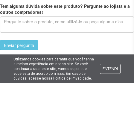
Tem alguma dúvida sobre este produto? Pergunte ao lojista e a
outros compradores!
Enviar pergunta
Utilizamos cookies para garantir que você tenha
a melhor experiência em nosso site. Se você
ENTENDI
continuar a usar este site, vamos supor que
você está de acordo com isso. Em caso de
Cadastre seu e-mail
dúvidas, acesse nossa
Política de Privacidade
.
E fique por dentro das promoções e novidades da Lima Hobbies!
E-mail