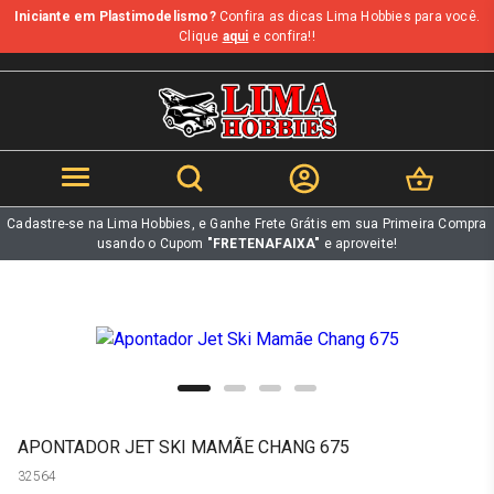
Iniciante em Plastimodelismo?
Confira as dicas Lima Hobbies para você.
b
Clique
aqui
e confira!!
Cadastre-se na Lima Hobbies, e Ganhe Frete Grátis em sua Primeira Compra
usando o Cupom
"FRETENAFAIXA"
e aproveite!
APONTADOR JET SKI MAMÃE CHANG 675
32564