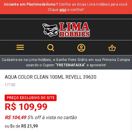
Iniciante em Plastimodelismo?
Confira as dicas Lima Hobbies para você.
b
Clique
aqui
e confira!!
Cadastre-se na Lima Hobbies, e Ganhe Frete Grátis em sua Primeira Compra
usando o Cupom
"FRETENAFAIXA"
e aproveite!
AQUA COLOR CLEAN 100ML REVELL 39620
17130
PREÇO EXCLUSIVO DO SITE
R$ 109,99
R$ 104,49
5% off à vista no cartão
ou
5
x
de
R$ 21,99