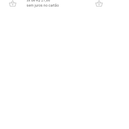
3
x de R$
21,66
sem juros no cartão