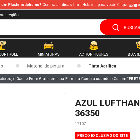
te em Plastimodelismo?
Confira as dicas Lima Hobbies para você. Clique
aqui
e
 sua região
CONTROLE
MINIATURAS
ACTION FIGURES
BOARD
mo
Material de pintura
Tinta Acrílica
obbies, e Ganhe Frete Grátis em sua Primeira Compra usando o Cupom
"FRET
AZUL LUFTHAN
36350
17107
PREÇO EXCLUSIVO DO SITE