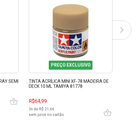
PREÇO EXCLUSIVO
RAY SEMI
TINTA ACRÍLICA MINI XF-78 MADEIRA DE
TINTA A
DECK 10 ML TAMIYA 81778
ML TAMI
R$64,99
R$64,9
3
x de R$
21,66
3
x de R$
sem juros no cartão
sem juros