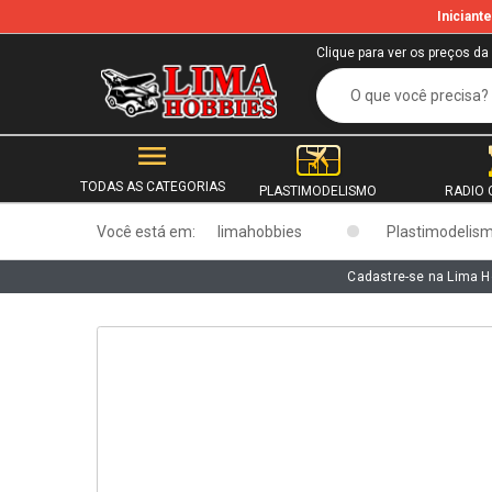
Inician
b
Clique para ver os preços da
TODAS AS CATEGORIAS
PLASTIMODELISMO
RADIO 
Você está em:
limahobbies
Plastimodelis
Cadastre-se na Lima H