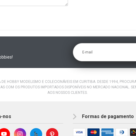
E-mail
obbies!
A DE HOBBY MODELISMO E COLECIONÁVEIS EM CURITIBA. DESDE 1994, PROCU
AS COM OS PRODUTOS IMPORTADOS DISPONÍVEIS NO MERCADO NACIONAL. S
AOS NOSSOS CLIENTES.
a-nos
Formas de pagamento