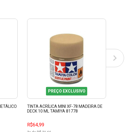
PREÇO EXCLUSIVO
METÁLICO
TINTA ACRÍLICA MINI XF-78 MADEIRA DE
TINTA A
DECK 10 ML TAMIYA 81778
GUNZE 
R$64,99
R$34,9