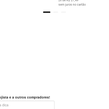
2
x de R$
27,49
sem juros no cartão
jista e a outros compradores!