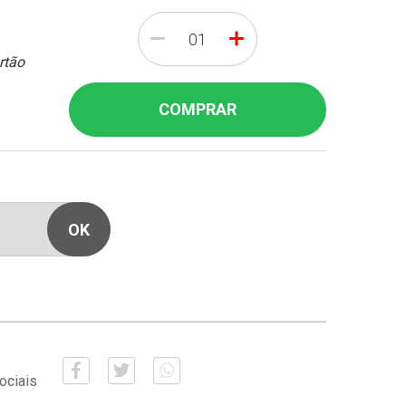
-
+
rtão
COMPRAR
ociais