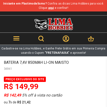
Iniciante em Plastimodelismo?
Confira as dicas Lima Hobbies para você.
b
Clique
aqui
e confira!!
Cadastre-se na Lima Hobbies, e Ganhe Frete Grátis em sua Primeira Compra
usando o Cupom
"FRETENAFAIXA"
e aproveite!
BATERIA 7,4V 850MAH LI-ON MAISTO
36941
PREÇO EXCLUSIVO DO SITE
R$ 149,99
R$ 142,49
5% off à vista no cartão
ou
7
x
de
R$ 21,42