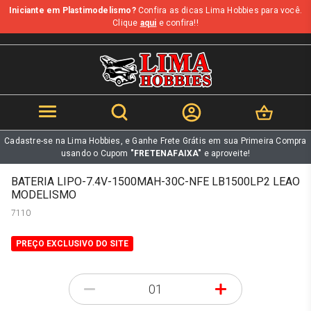
Iniciante em Plastimodelismo?
Confira as dicas Lima Hobbies para você.
b
Clique
aqui
e confira!!
Cadastre-se na Lima Hobbies, e Ganhe Frete Grátis em sua Primeira Compra
usando o Cupom
"FRETENAFAIXA"
e aproveite!
BATERIA LIPO-7.4V-1500MAH-30C-NFE LB1500LP2 LEAO
MODELISMO
7110
PREÇO EXCLUSIVO DO SITE
-
+