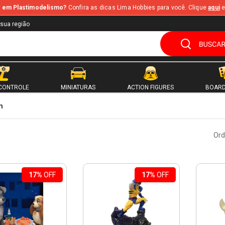
te em Plastimodelismo?
Confira as dicas Lima Hobbies para você. Clique
aqui
e
 sua região
CONTROLE
MINIATURAS
ACTION FIGURES
BOARD
m
Ord
17%
OFF
17%
OFF