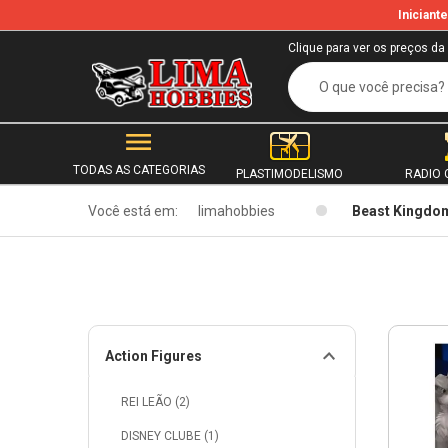
Inician
Clique para ver os preços da
TODAS AS CATEGORIAS
PLASTIMODELISMO
RADIO 
Você está em:
limahobbies
Beast Kingdo
Action Figures
REI LEÃO (2)
DISNEY CLUBE (1)