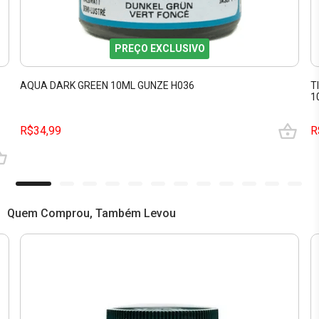
PREÇO EXCLUSIVO
AQUA DARK GREEN 10ML GUNZE H036
T
1
R$34,99
R
Quem Comprou, Também Levou