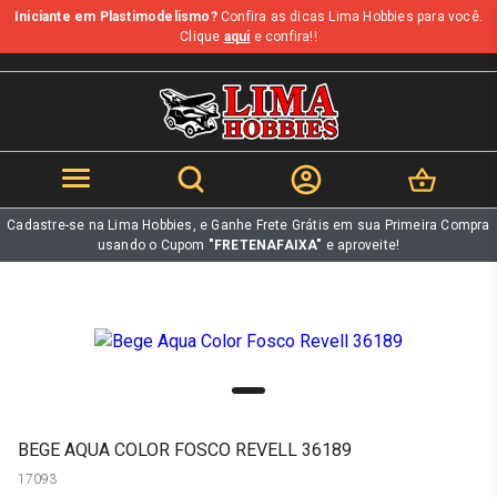
Iniciante em Plastimodelismo?
Confira as dicas Lima Hobbies para você.
b
Clique
aqui
e confira!!
Cadastre-se na Lima Hobbies, e Ganhe Frete Grátis em sua Primeira Compra
usando o Cupom
"FRETENAFAIXA"
e aproveite!
BEGE AQUA COLOR FOSCO REVELL 36189
17093