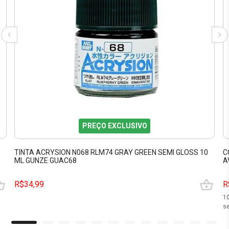
PREÇO EXCLUSIVO
TINTA ACRYSION N068 RLM74 GRAY GREEN SEMI GLOSS 10
C
ML GUNZE GUAC68
A
R$34,99
R
1
se